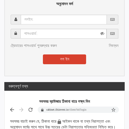
অনুমোদন ফর্ম
লগইন:
পাসওয়ার্ড:
ট্রেডারের পাসওয়ার্ড পুনরুদ্ধার করুন
নিবন্ধন
লগ ইন
গুরুত্বপূর্ণ তথ্য
সবসময় ব্রাউজার ঠিকানা বারে লক্ষ্য দিন
cabinet.ifxinvest.io
/client/bd/login
সবসময় যাচাই করুন যে, ঠিকানা বারে
আইকন থাকে যা তথ্য নিরাপত্তা এবং
অনুমোদন ফর্মের সাথে সাথে উচ্চ স্তরের ডেটা নিরাপত্তার সন্নিদ্ধতা নিশ্চিত করে।