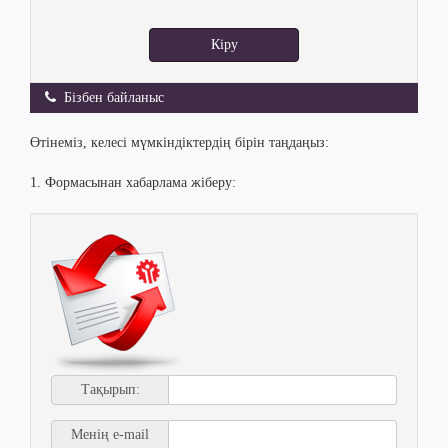
Кіру
Бізбен байланыс
Өтінеміз, келесі мүмкіндіктердің бірін таңдаңыз:
1. Формасынан хабарлама жіберу:
Тақырып:
Менің e-mail