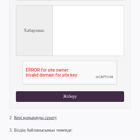
Хабарлама:
Жіберу
2.
Кері қоңырауды сұрату
3. Біздің байланысымыз төменде: