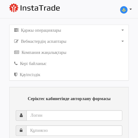
Қаржы операциялары
Вебмастердің аспаптары
Компания жаңалықтары
Кері байланыс
Қауіпсіздік
Серіктес кабинетінде авторлану формасы
Логин
Құпиясөз